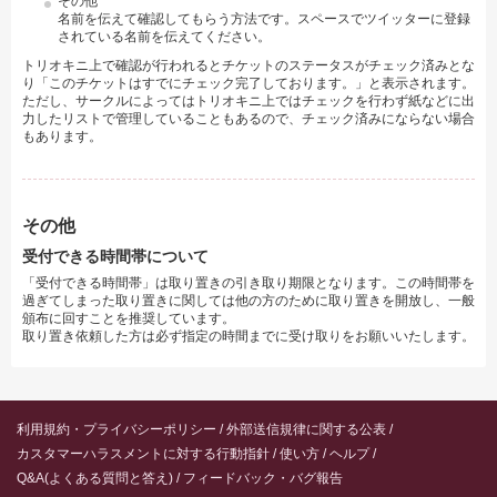
その他
名前を伝えて確認してもらう方法です。スペースでツイッターに登録
されている名前を伝えてください。
トリオキニ上で確認が行われるとチケットのステータスがチェック済みとな
り「このチケットはすでにチェック完了しております。」と表示されます。
ただし、サークルによってはトリオキニ上ではチェックを行わず紙などに出
力したリストで管理していることもあるので、チェック済みにならない場合
もあります。
その他
受付できる時間帯について
「受付できる時間帯」は取り置きの引き取り期限となります。この時間帯を
過ぎてしまった取り置きに関しては他の方のために取り置きを開放し、一般
頒布に回すことを推奨しています。
取り置き依頼した方は必ず指定の時間までに受け取りをお願いいたします。
利用規約・プライバシーポリシー
外部送信規律に関する公表
カスタマーハラスメントに対する行動指針
使い方
ヘルプ
Q&A(よくある質問と答え)
フィードバック・バグ報告