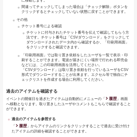
に移動します。
間違ってチェックしてしまった場合は「チェック解除」ボタンを
クリックするとチェックしていない状態に戻すことができます。
その他
チケット番号による確認
チケットに付与されたチケット番号を伝えて確認してもらう方
法です。チケット番号は「CSVダウンロード」をクリックして
ダウンロードされたデータ内から確認するか、「印刷用画面」
をクリックすると確認できます。
「印刷用画面」では取り置き依頼をしたユーザを一覧で表示・印
刷することができます。電波が届きにくい場所で行われる即売会
などには、この印刷用画面を活用してください。
「CSVダウンロード」は取り置き依頼を行っているユーザをCSV
形式でダウンロードすることが出来ます。エクセル等で独自にチ
ェックリストを作成する場合に利用してください。
過去のアイテムを確認する
履歴
イベントの開催日を過ぎたアイテムは自動的にメニューの「
」画面
へ移動となります。取り置きしたユーザやコメントもこちらで確認すること
ができます。
過去のアイテムを参照する
履歴
「
」からアイテムのリンクをクリックすることで過去に受け付け
たアイテムの詳細を確認することができます。