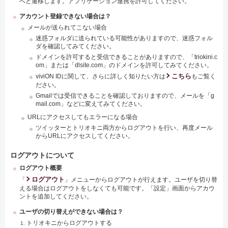
へと遷移します。アプリケーション連携を許可してください。
アカウント登録できない場合は？
メールが送られてこない場合
迷惑フォルダに送られている可能性がありますので、迷惑フォル
ダを確認してみてください。
ドメインを許可すると受信できることがありますので、「triokini.c
om」または「dlsite.com」のドメインを許可してみてください。
こちら
viviON IDに関して、さらに詳しく知りたい方は
もご覧く
ださい。
Gmailでは受信できることを確認しておりますので、メールを「g
mail.com」などに変えてみてください。
URLにアクセスしてもエラーになる場合
ツイッターとトリオキニ両方からログアウトを行い、再度メール
からURLにアクセスしてください。
ログアウトについて
ログアウト概要
ログアウト
「
」メニューからログアウトが行えます。ユーザを切り替
える場合はログアウトをしなくても可能です。「設定」画面からアカウ
ントを追加してください。
ユーザの切り替えができない場合は？
トリオキニからログアウトする