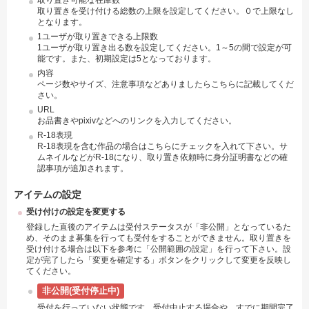
取り置き可能な在庫数
取り置きを受け付ける総数の上限を設定してください。０で上限なし
となります。
1ユーザが取り置きできる上限数
1ユーザが取り置き出る数を設定してください。1～5の間で設定が可
能です。また、初期設定は5となっております。
内容
ページ数やサイズ、注意事項などありましたらこちらに記載してくだ
さい。
URL
お品書きやpixivなどへのリンクを入力してください。
R-18表現
R-18表現を含む作品の場合はこちらにチェックを入れて下さい。サ
ムネイルなどがR-18になり、取り置き依頼時に身分証明書などの確
認事項が追加されます。
アイテムの設定
受け付けの設定を変更する
登録した直後のアイテムは受付ステータスが「非公開」となっているた
め、そのまま募集を行っても受付をすることができません。取り置きを
受け付ける場合は以下を参考に「公開範囲の設定」を行って下さい。設
定が完了したら「変更を確定する」ボタンをクリックして変更を反映し
てください。
非公開(受付停止中)
受付を行っていない状態です。受付中止する場合や、すでに期間完了