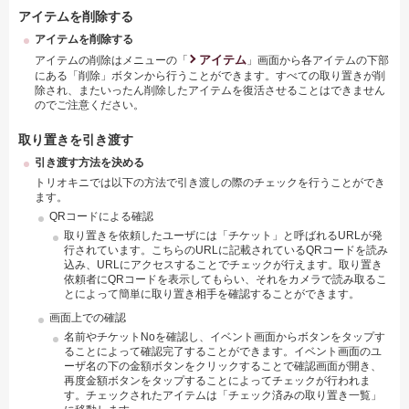
アイテムを削除する
アイテムを削除する
アイテム
アイテムの削除はメニューの「
」画面から各アイテムの下部
にある「削除」ボタンから行うことができます。すべての取り置きが削
除され、またいったん削除したアイテムを復活させることはできません
のでご注意ください。
取り置きを引き渡す
引き渡す方法を決める
トリオキニでは以下の方法で引き渡しの際のチェックを行うことができ
ます。
QRコードによる確認
取り置きを依頼したユーザには「チケット」と呼ばれるURLが発
行されています。こちらのURLに記載されているQRコードを読み
込み、URLにアクセスすることでチェックが行えます。取り置き
依頼者にQRコードを表示してもらい、それをカメラで読み取るこ
とによって簡単に取り置き相手を確認することができます。
画面上での確認
名前やチケットNoを確認し、イベント画面からボタンをタップす
ることによって確認完了することができます。イベント画面のユ
ーザ名の下の金額ボタンをクリックすることで確認画面が開き、
再度金額ボタンをタップすることによってチェックが行われま
す。チェックされたアイテムは「チェック済みの取り置き一覧」