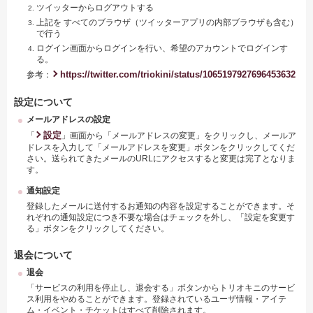
ツイッターからログアウトする
上記を すべてのブラウザ（ツイッターアプリの内部ブラウザも含む）
で行う
ログイン画面からログインを行い、希望のアカウントでログインす
る。
https://twitter.com/triokini/status/1065197927696453632
参考：
設定について
メールアドレスの設定
設定
「
」画面から「メールアドレスの変更」をクリックし、メールア
ドレスを入力して「メールアドレスを変更」ボタンをクリックしてくだ
さい。送られてきたメールのURLにアクセスすると変更は完了となりま
す。
通知設定
登録したメールに送付するお通知の内容を設定することができます。そ
れぞれの通知設定につき不要な場合はチェックを外し、「設定を変更す
る」ボタンをクリックしてください。
退会について
退会
「サービスの利用を停止し、退会する」ボタンからトリオキニのサービ
ス利用をやめることができます。登録されているユーザ情報・アイテ
ム・イベント・チケットはすべて削除されます。