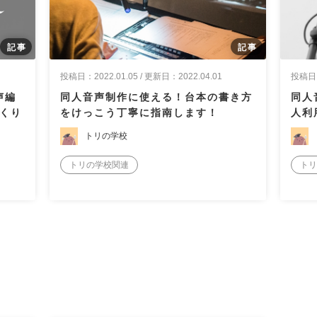
投稿日：2022.01.05 / 更新日：2022.04.01
投稿日：2
声編
同人音声制作に使える！台本の書き方
同人
くり
をけっこう丁寧に指南します！
人利
トリの学校
トリの学校関連
トリ