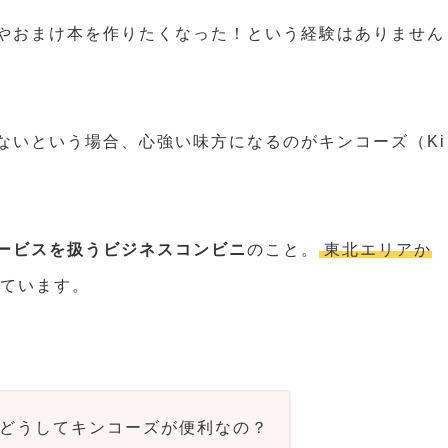
やおまけ本を作りたくなった！という経験はありません
ないという場合、心強い味方になるのがキンコーズ（Ki
ービスを扱うビジネスコンビニ
のこと。
東北エリアか
ています。
どうしてキンコーズが便利なの？