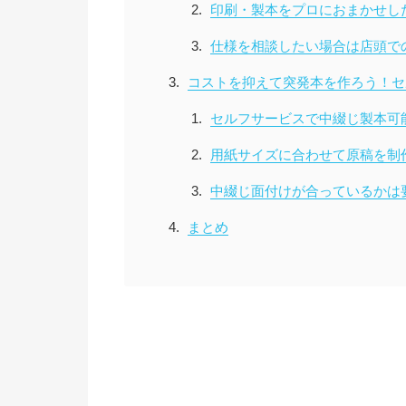
印刷・製本をプロにおまかせし
仕様を相談したい場合は店頭で
コストを抑えて突発本を作ろう！セ
セルフサービスで中綴じ製本可
用紙サイズに合わせて原稿を制
中綴じ面付けが合っているかは
まとめ