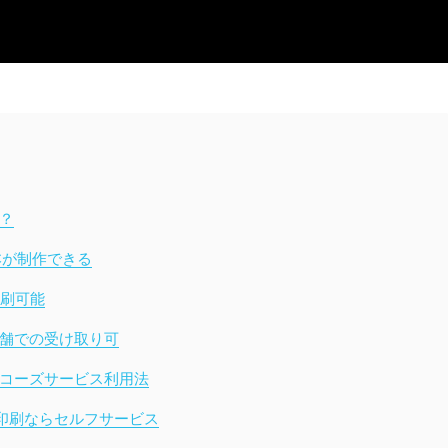
？
本が制作できる
印刷可能
店舗での受け取り可
コーズサービス利用法
印刷ならセルフサービス