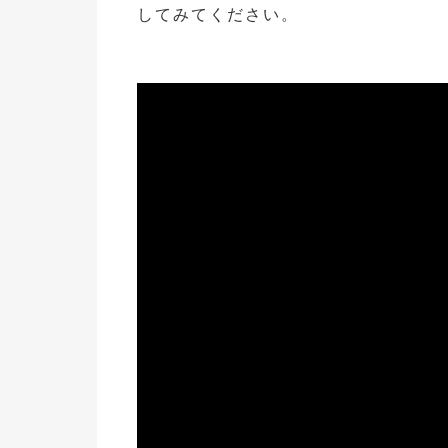
してみてください。