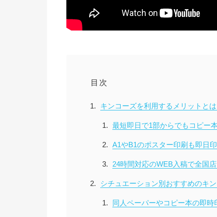
目次
キンコーズを利用するメリットとは
最短即日で1部からでもコピー
A1やB1のポスター印刷も即日
24時間対応のWEB入稿で全国
シチュエーション別おすすめのキン
同人ペーパーやコピー本の即時