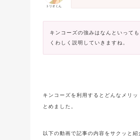
トリオくん
キンコーズの強みはなんといっても
くわしく説明していきますね。
キンコーズを利用するとどんなメリッ
とめました。
以下の動画で記事の内容をサクッと紹